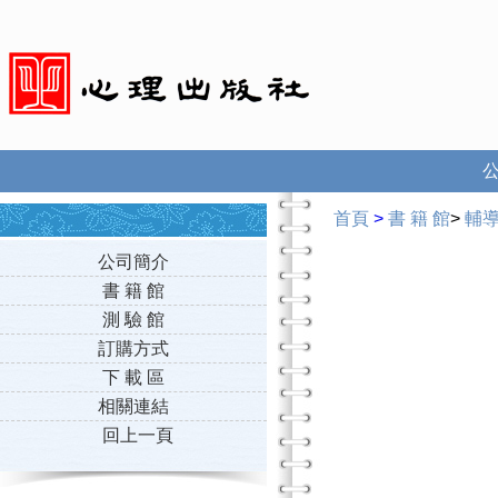
首頁
>
書 籍 館
>
輔
公司簡介
書 籍 館
測 驗 館
訂購方式
下 載 區
相關連結
回上一頁