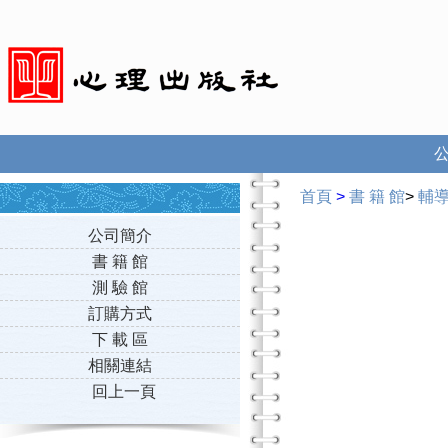
首頁
>
書 籍 館
>
輔
公司簡介
書 籍 館
測 驗 館
訂購方式
下 載 區
相關連結
回上一頁