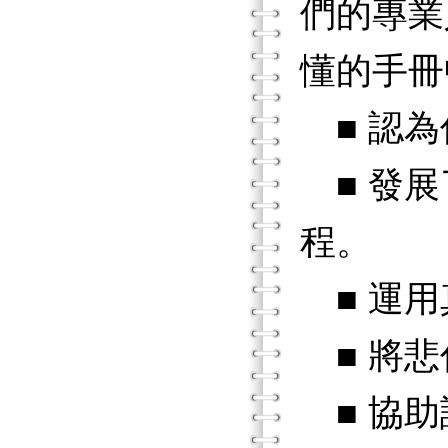
們的專業
懂的手冊中
■ 認為
■ 發展
程。
■ 運用
■ 將悲
■ 協助