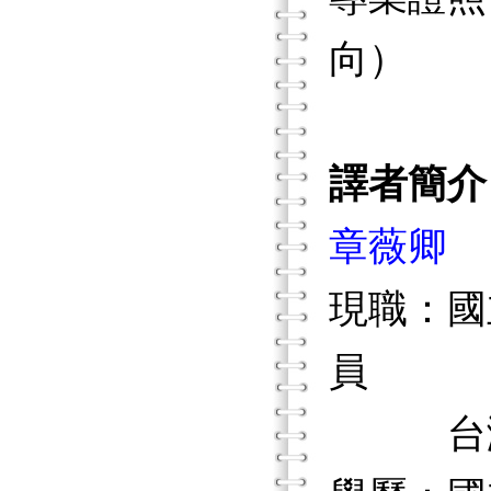
向）
譯者簡介
章薇卿
現職：國
員
台灣失