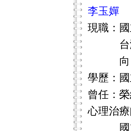
李玉嬋
現職：國
台灣失
向日葵
學歷：國
曾任：榮
心理治療
國立台