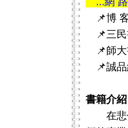
...網 路
📌博 客
📌三民
📌師大
📌誠品
書籍介紹
在悲傷