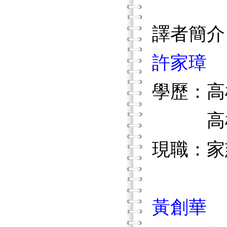
譯者簡介
許家璋
學歷：高
高雄醫
現職：家
黃創華