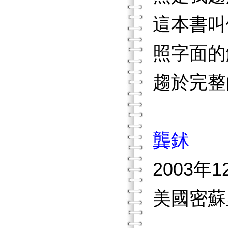
這本書叫
照字面的
趨於完整
龔鉥
2003年1
美國密蘇