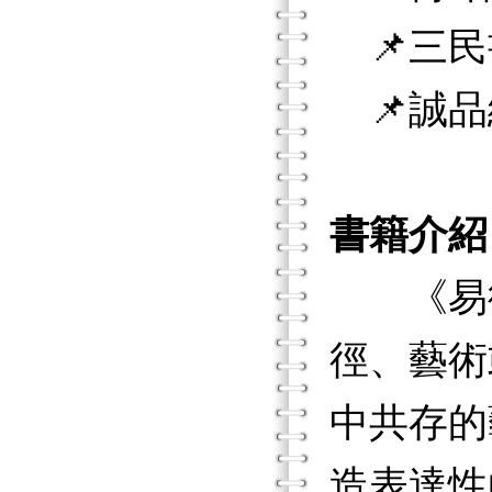
📌三民
📌誠品
書籍介紹
《易術
徑、藝術
中共存的
造表達性