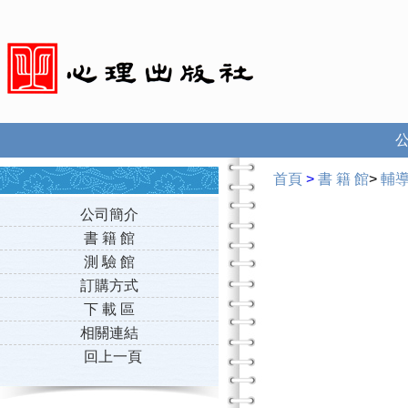
首頁
>
書 籍 館
>
輔
公司簡介
書 籍 館
測 驗 館
訂購方式
下 載 區
相關連結
回上一頁