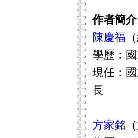
作者簡介
陳慶福
（
學歷：國
現任：國
長
方家銘
（