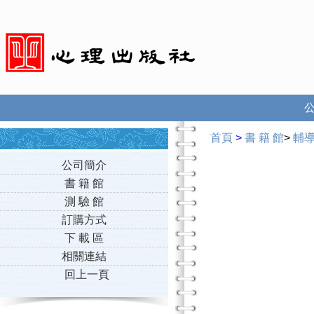
首頁
>
書 籍 館
>
輔
公司簡介
書 籍 館
測 驗 館
訂購方式
下 載 區
相關連結
回上一頁