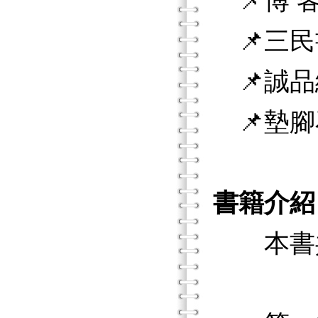
📌博 客
📌三民
📌誠品
📌墊腳
書籍介紹
本書共