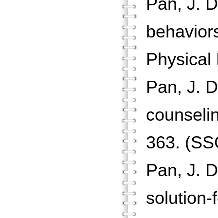
Pan, J. D
behaviors
Physical 
Pan, J. D
counselin
363. (SS
Pan, J. D
solution-