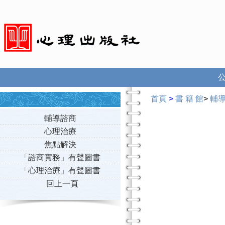
首頁
>
書 籍 館
>
輔
輔導諮商
心理治療
焦點解決
「諮商實務」有聲圖書
「心理治療」有聲圖書
回上一頁