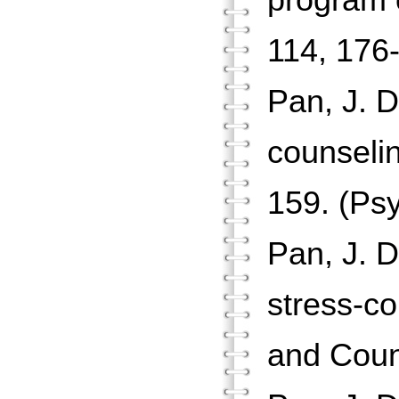
program o
114, 176
Pan, J. D
counselin
159. (Ps
Pan, J. D
stress-co
and Coun