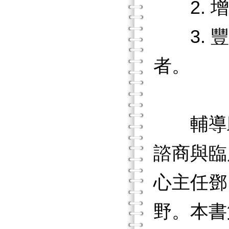
2. 增
3. 豐
者。
輔導助
諮商與臨
心主任鄧
野。本書