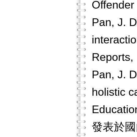
Offender
Pan, J. D
interacti
Reports,
Pan, J. D
holistic 
Educatio
發表於國