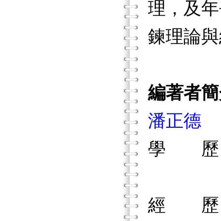
理，及年
鍊理論與
編著者簡
潘正德
學 歷
國立彰
經 歷