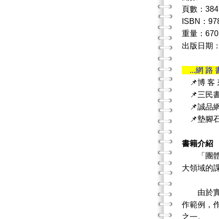
頁數：384
ISBN：978
重量：670
出版日期：20
...網 路 
📌博 客
📌三民
📌誠品
📌墊腳
書籍介紹
「團體諮
大領域的
由於實作
作範例，
之一。