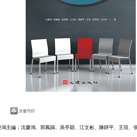
慶鴻主編；沈慶鴻、郭鳳鵑、吳亭穎、江文彬、陳靜平、王瑄、