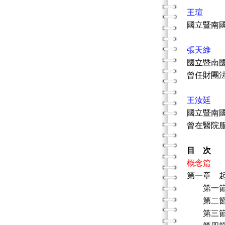
王瑄
國立暨南
張天維
國立暨南
曾任財團
王汝廷
國立暨南
曾在醫院
目 次
概念篇
第一章 
第一節 
第二節 
第三節 