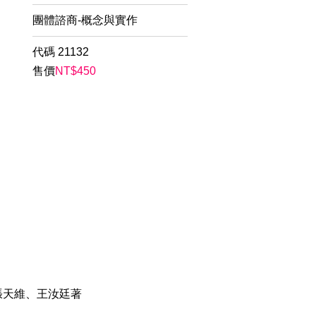
團體諮商-概念與實作
代碼
21132
售價
NT$
450
張天維、王汝廷著