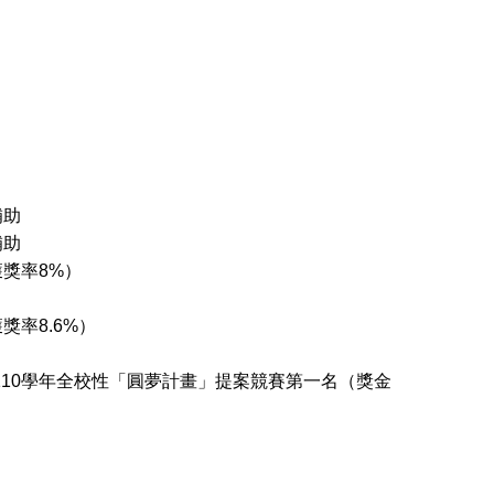
補助
補助
獲獎率8%）
獎率8.6%）
110學年全校性「圓夢計畫」提案競賽第一名（獎金