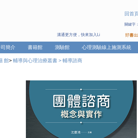
回首
關鍵字
溝通更方便，快來加入Line 與 Wechat ~
公司簡介
書籍館
測驗館
心理測驗線上施測系統
籍 館
>
輔導與心理治療叢書
>
輔導諮商