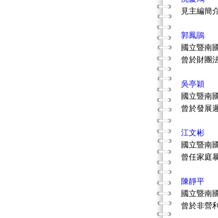
見主編簡
郭鳳鵑
國立暨南
曾於財團
吳亭穎
國立暨南
曾於發展
江文彬
國立暨南
曾任家庭
陳靜平
國立暨南
曾於非營