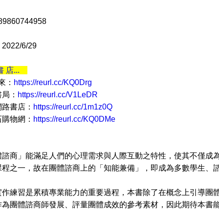
9860744958
22/6/29
書 店...
 來：
https://reurl.cc/KQ0Drg
書局：
https://reurl.cc/V1LeDR
網路書店：
https://reurl.cc/1m1z0Q
石購物網：
https://reurl.cc/KQ0DMe
商」能滿足人們的心理需求與人際互動之特性，使其不僅成為
課程之一，故在團體諮商上的「知能兼備」，即成為多數學生、
練習是累積專業能力的重要過程，本書除了在概念上引導團體
作為團體諮商師發展、評量團體成效的參考素材，因此期待本書