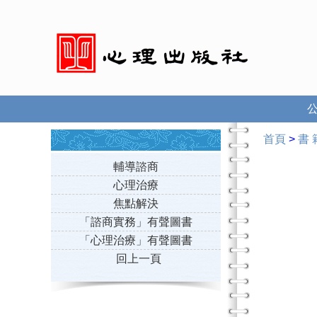
首頁
>
書 
輔導諮商
心理治療
焦點解決
「諮商實務」有聲圖書
「心理治療」有聲圖書
回上一頁