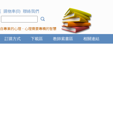
頁
購物車(0)
聯絡我們
：
訂購方式
下載區
教師索書區
相關連結