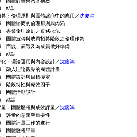
團體計畫與內容構思
 結語
招募：倫理原則與團體諮商中的應用／
沈慶鴻
團體諮商的倫理原則與內涵
專業倫理原則之實務概況
團體宣傳與成員招募階段之倫理作為
面談、篩選及為成員做好準備
 結語
深化：理論運用與內容設計／
沈慶鴻
融入理論觀點的團體計畫
團體設計與目標擬定
階段特性與療效因子
 團體活動設計
 結語
評量：團體歷程與成效評量／
沈慶鴻
評量的意義與重要性
團體評量工作的進行
 團體歷程評量