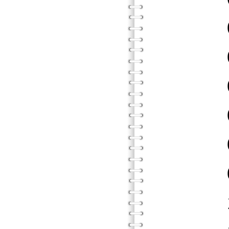
04．
05．
06．
07．
08．
09．
10．