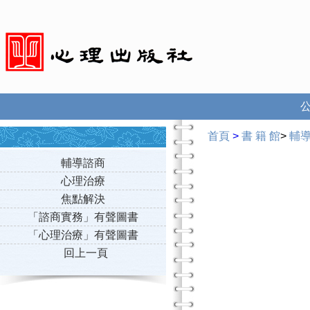
首頁
>
書 籍 館
>
輔
輔導諮商
心理治療
焦點解決
「諮商實務」有聲圖書
「心理治療」有聲圖書
回上一頁