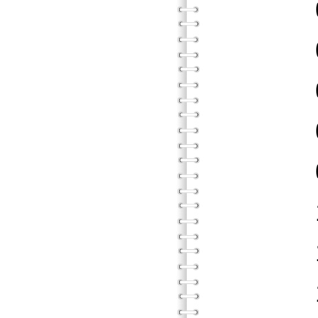
05．
06．
07．
08．
09．
10．
11．
12．