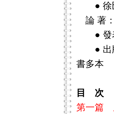
● 徐
論 著
● 發表
● 出版
書多本
目 次
第一篇 