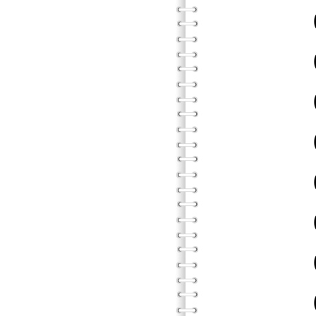
01．
02．
03．
04．
05．
06．
07．
08．