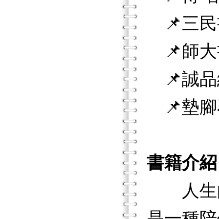
📌三民
📌師大
📌誠品
📌墊腳
書籍介紹
人生的
是一種陪