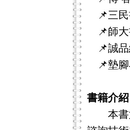
📌三民
📌師大
📌誠品
📌墊腳
書籍介紹
本書第