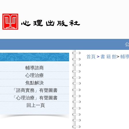
首頁
>
書 籍 館
>
輔
輔導諮商
心理治療
焦點解決
「諮商實務」有聲圖書
「心理治療」有聲圖書
回上一頁