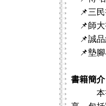
📌三民
📌師大
📌誠品
📌墊腳
書籍簡介
本書內