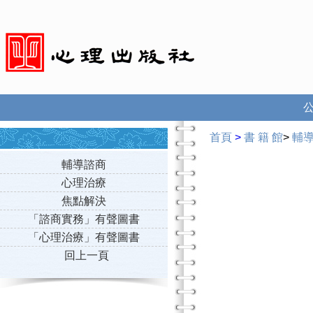
首頁
>
書 籍 館
>
輔
輔導諮商
心理治療
焦點解決
「諮商實務」有聲圖書
「心理治療」有聲圖書
回上一頁