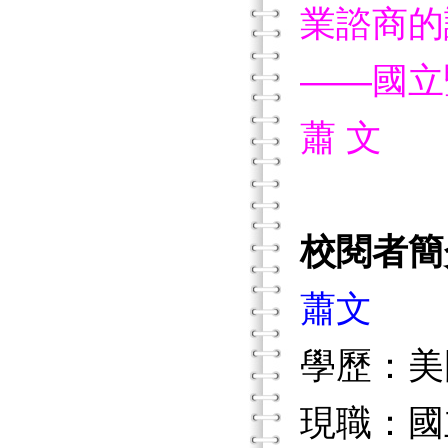
業諮商的
——國立
蕭 文
校閱者簡
蕭文
學歷：美
現職：國