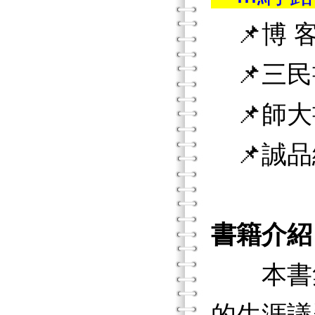
📌博 客
📌三民
📌師大
📌誠品
書籍介紹
本書集