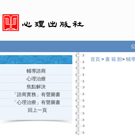
首頁
>
書 籍 館
>
輔
輔導諮商
心理治療
焦點解決
「諮商實務」有聲圖書
「心理治療」有聲圖書
回上一頁