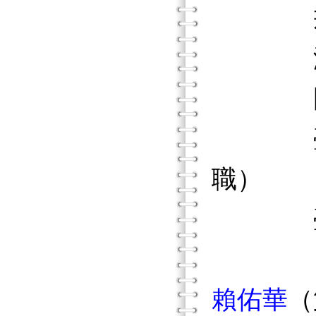
戒菸專
淡江大
國立陽
臺北醫
職）
臺北醫
賴佑華
（