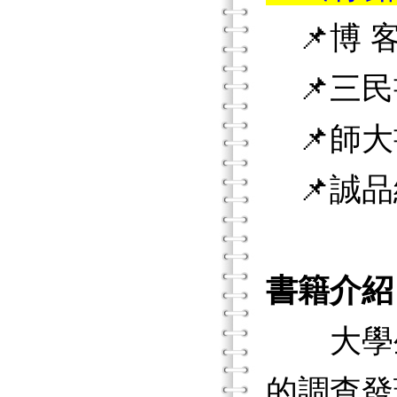
📌博 客
📌三民
📌師大
📌誠品
書籍介紹
大學生，
的調查發