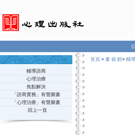
首頁
>
書 籍 館
>
輔
輔導諮商
心理治療
焦點解決
「諮商實務」有聲圖書
「心理治療」有聲圖書
回上一頁