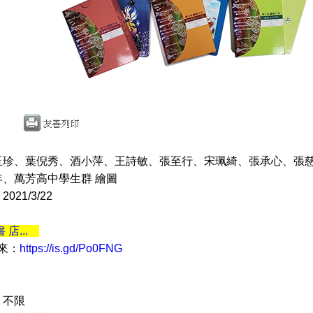
玉珍、葉倪秀、酒小萍、王詩敏、張至行、宋珮綺、張承心、張慈
年、萬芳高中學生群 繪圖
21/3/22
書 店...
 來：
https://is.gd/Po0FNG
：不限