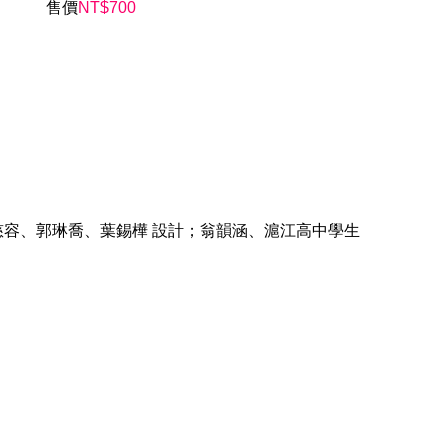
售價
NT$
700
容、郭琳喬、葉錫樺 設計；翁韻涵、滬江高中學生