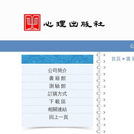
首頁
>
書 
公司簡介
書 籍 館
測 驗 館
訂購方式
下 載 區
相關連結
回上一頁