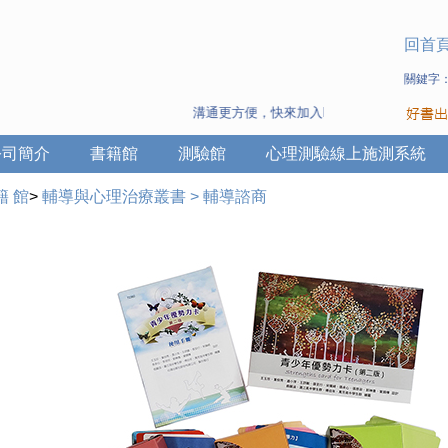
回首
關鍵字
溝通更方便，快來加入Line 與 Wechat ~
公司簡介
書籍館
測驗館
心理測驗線上施測系統
籍 館
>
輔導與心理治療叢書
>
輔導諮商