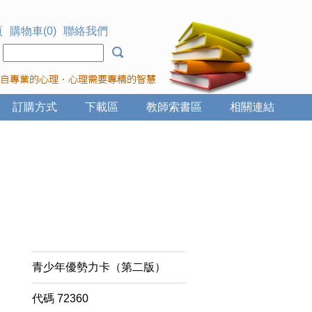
頁
購物車(0)
聯絡我們
：
訂購方式
下載區
教師索書區
相關連結
青少年優勢力卡（第二版）
代碼
72360