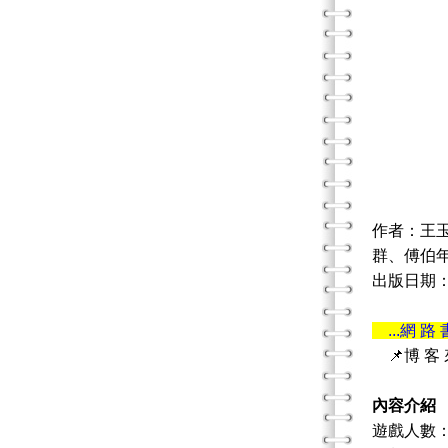
作者：王
群、傅伯
出版日期：20
...網 路 
📌博 客
內容介紹
遊戲人數