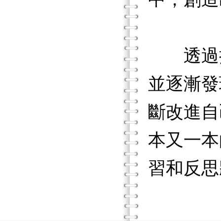
透過持
並逐漸發
斷改進自
本又一本
習和反思