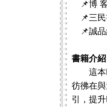
📌博 客
📌三民
📌誠品
書籍介紹
這本晤
彷彿在與
引，提升