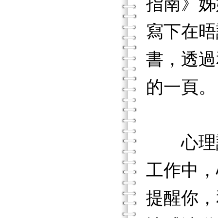
指南》姊
寫下在晤
書，透過
的一頁。
心理談
工作中，
提醒你，