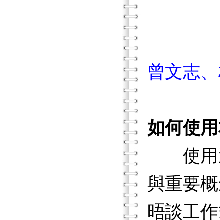
曾文志、
如何使用
使用這
與重要概
晤談工作