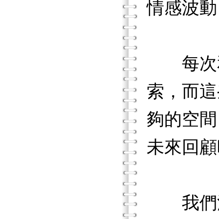
情感波動
每次和
索，而這
夠的空間
未來回顧
我們深