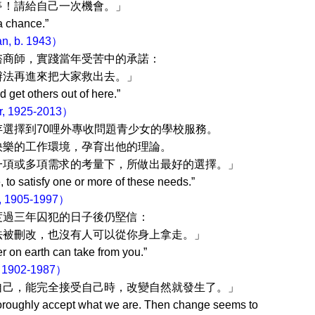
己一次機會。」
nce.”
n, b. 1943）
踐當年受苦中的承諾：
把大家救出去。」
ers out of here.”
, 1925-2013）
0哩外專收問題青少女的學校服務。
環境，孕育出他的理論。
多項需求的考量下，所做出最好的選擇。」
, to satisfy one or more of these needs.”
, 1905-1997）
的日子後仍堅信：
也沒有人可以從你身上拿走。」
can take from you.”
 1902-1987）
全接受自己時，改變自然就發生了。」
oroughly accept what we are. Then change seems to