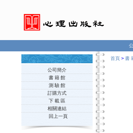
首頁
>
書 
公司簡介
書 籍 館
測 驗 館
訂購方式
下 載 區
相關連結
回上一頁