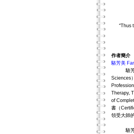
人生乖
“Thus t
作者簡介
駱芳美 Fang
駱芳美博士是美
Science
Profess
Therapy
of Compl
書（Certi
領受大師
駱芳美博