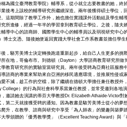
時稱為國立臺灣教育學院）輔導系，從小就立志要教書的她，終
畢業後考上該校的輔導研究所繼續深造。兩年後獲得碩士學位，
授。這期間除了教學工作外，她也擔任實踐課外活動組及學生輔
研究所進修，經過一年半的學習拿到教育碩士學位。之後，隨夫
輔導中心的諮商師、國際學生中心的輔導員以及弱視研究中心的研究
tion）博士文憑。隨後她便返回實踐大學社會工作系教書並擔任學
駱芳美博士決定轉換跑道重新起步，給自己人生更多的挑戰
學所在地，哥倫布市。到德頓（Dayton）大學諮商教育研究所
教育研究所的實驗室當研究員。兩年後受聘為亞裔社區服務中心（Asian A
輔導諮商的專業來幫助來自亞洲的移民適應環境，並推展性侵或
愛不減，趁工作的空檔，除了繼續在德頓大學擔任兼任教授外，她也到
nity College）的行為與社會科學系當兼任教授，並常受邀
邀請她去演講的蒂芬大學教授Dr. Elizabeth Athaide-
試，第二天就接獲受聘的通知。因為教書是駱芳美博士從小的夢
爬升，在教學、諮商與研究中享受「為人師表」的樂趣與築夢踏實的幸福。並
學頒贈的「優秀教學獎」（Excellent Teaching Award）與「教