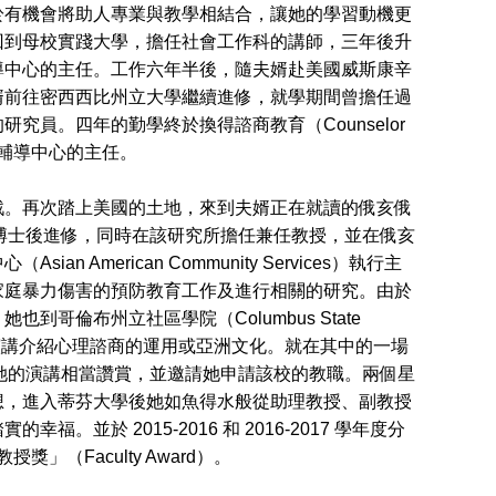
於有機會將助人專業與教學相結合，讓她的學習動機更
回到母校實踐大學，擔任社會工作科的講師，三年後升
導中心的主任。工作六年半後，隨夫婿赴美國威斯康辛
婿前往密西西比州立大學繼續進修，就學期間曾擔任過
員。四年的勤學終於換得諮商教育（Counselor
生輔導中心的主任。
。再次踏上美國的土地，來到夫婿正在就讀的俄亥俄
做博士後進修，同時在該研究所擔任兼任教授，並在俄亥
merican Community Services）執行主
家庭暴力傷害的預防教育工作及進行相關的研究。由於
哥倫布州立社區學院（Columbus State
到各地演講介紹心理諮商的運用或亞洲文化。就在其中的一場
Victor對她的演講相當讚賞，並邀請她申請該校的教職。兩個星
想，進入蒂芬大學後她如魚得水般從助理教授、副教授
於 2015-2016 和 2016-2017 學年度分
授獎」（Faculty Award）。