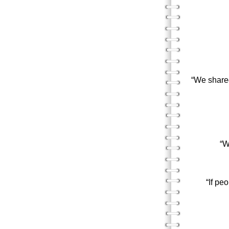
走出
「每
“The in
幼年失
「我們
“We shared
兩人
「心
“W
自幼體
“If pe
從小就