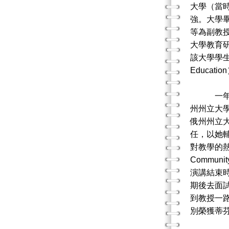
大學（當
強。大學
等為副教
大學教育
該大學學生
Educa
一年後，
州州立大
俄州州立大學
任，以她
對教學的熱
Commu
演講結束時，
期後去面
到教授一路
別榮獲蒂芬大