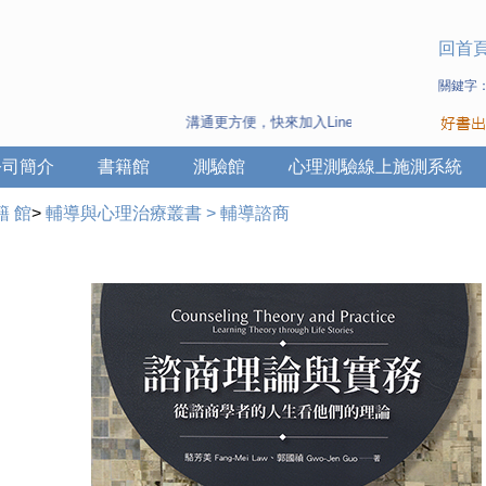
回首
關鍵字
溝通更方便，快來加入Line 與 Wechat ~
公司簡介
書籍館
測驗館
心理測驗線上施測系統
籍 館
>
輔導與心理治療叢書
>
輔導諮商