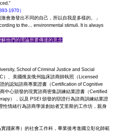
ced.”
1893-1970）
出不同的自己，所以自我是多樣的。」
 according to the… environmental stimuli. It is always
瞭解他們的理論所要傳達的意念
l of Criminal Justice and Social
or, NCC）、美國俄亥俄州臨床諮商師執照（Licensed
的認知諮商專業證書（Certification of Cognitive
）、辛辛那提現實諮商中心頒發的現實諮商密集訓練結業證書（Certified
for Reality Therapy），以及 PSEI 頒發的辯證行為諮商訓練結業證
herapy）。並曾參加過理性情緒行為諮商學派創始者艾里斯的工作坊，親身
實踐家專）的社會工作科，畢業後考進國立彰化師範