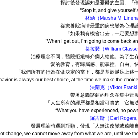
後發現認知是憂鬱的主因。「停！請給自
p it, and give yourself a cha
林涵（Marsha M. Lineha
院病情最重的病患變為心理諮商師，實
果我有機會出去，一定要想辦法再進來
 get out, I’m going to come back and get oth
葛拉瑟（William Glasser
念不同，醫院拒絕轉介病人給他。為了生存選擇到7
育，有歸屬感、能掌控、自由、快樂的工作
有的行為在做決定的當下，都是基於滿足上述一項或
havior is always our best choice, at the time we make the choice
法蘭克（Viktor Frankl
意義諮商的理念在集中營度過三年囚犯
所有的經歷都是相當可貴的，它無法被刪改，
you have experienced, no power on earth 
羅吉斯（Carl Rogers,
論時遇到瓶頸，發現「人無法改變或遠離自己，能完
ot change, we cannot move away from what we are, until we th