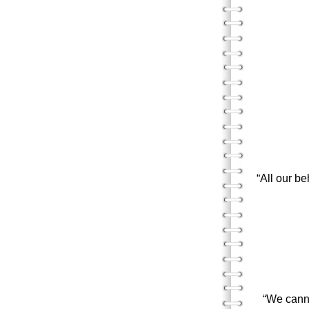
探討
“Sto
從療養
「如
“When I
治療理
愛的教
「我們所
“All our be
帶著
「人生
“What 
發展理
“We cann