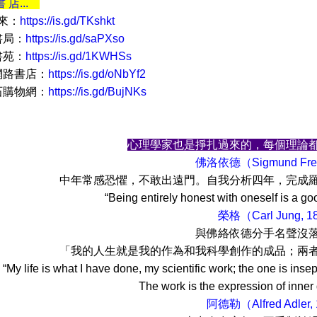
書 店...
 來：
https://is.gd/TKshkt
書局：
https://is.gd/saPXso
書苑：
https://is.gd/1KWHSs
網路書店：
https://is.gd/oNbYf2
石購物網：
https://is.gd/BujNKs
心理學家也是掙扎過來的，每個理論
佛洛依德（Sigmund Freu
感恐懼，不敢出遠門。自我分析四年，完成羅馬之旅
 entirely honest with oneself is a good ex
榮格（Carl Jung, 1
絡依德分手名聲沒落，數年再
人生就是我的作為和我科學創作的成品；兩者無法分
is what I have done, my scientific work; the one is insepar
ork is the expression of inner devel
阿德勒（Alfred Adler,