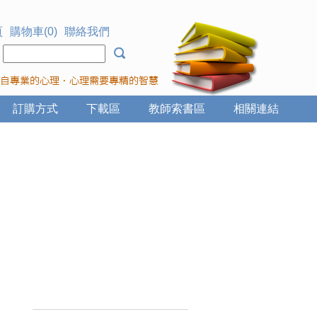
頁
購物車(0)
聯絡我們
：
訂購方式
下載區
教師索書區
相關連結