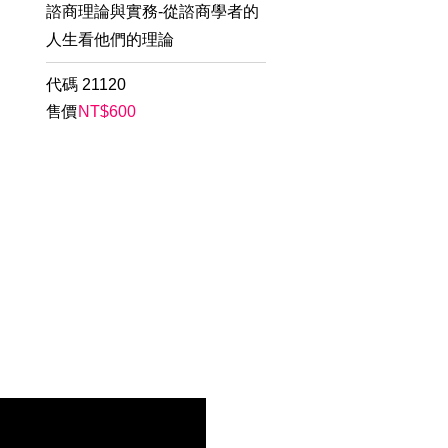
諮商理論與實務-從諮商學者的
人生看他們的理論
代碼
21120
售價
NT$
600