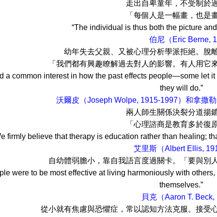
自卑童年，不受制於過去，當未
個人是一幅畫，也是畫那幅畫的
dividual is thus both the picture and the a
伯尼（Eric Berne, 
去父親、又被心理分析學派拒絕。脫離古典分析
都有興趣瞭解過去對人的影響。有人用它來定位自
 a common interest in how the past effects people—some let it 
they will do.”
沃爾皮（Joseph Wolpe, 1915-1997）和拿撒勒（Arn
師生關係決裂分道揚鑣，各自發
理諮商是教育多於復原；成長多
e firmly believe that therapy is education rather than healing; tha
艾里斯（Albert Ellis, 1
弱膽小，靠自我語言度過關卡。「要與別人和諧相
ople were to be most effective at living harmoniously with others, t
themselves.”
貝克（Aaron T. Beck, 
有焦慮與恐懼症，常以認知方法克服。接受心理分析