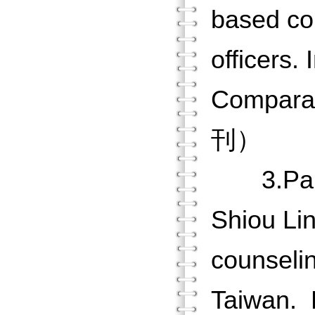
based cou
officers.
Comparat
刊）
3.Pan, J
Shiou Lin
counselin
Taiwan. 