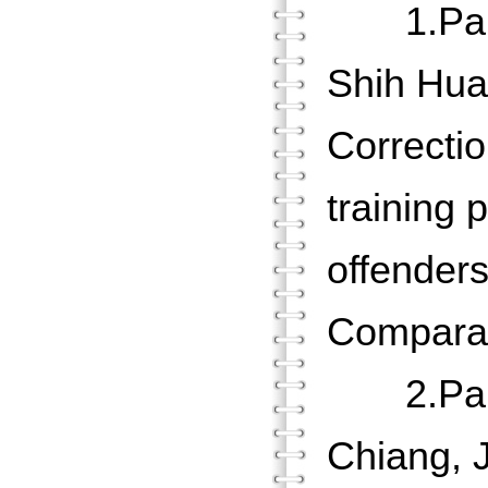
1.Pan, J
Shih Hua
Correctio
training 
offenders
Compara
2.Pan, 
Chiang, 