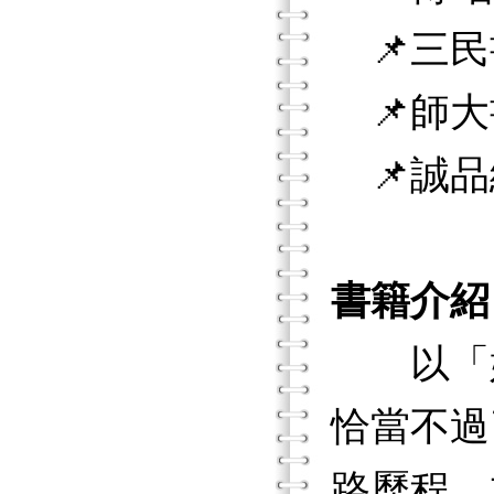
📌三民
📌師大
📌誠品
書籍介紹
以「好
恰當不過
路歷程，