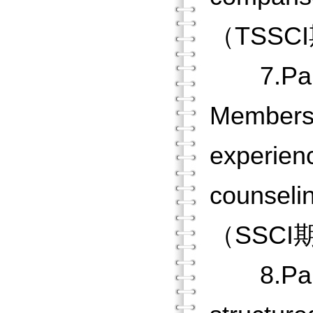
（TSSC
7.Pan, J
Members 
experienc
counseli
（SSCI
8.Pan, J