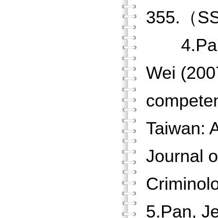
355.（
4.Pan, J
Wei (2007
competen
Taiwan: A
Journal 
Crimino
5.Pan, J