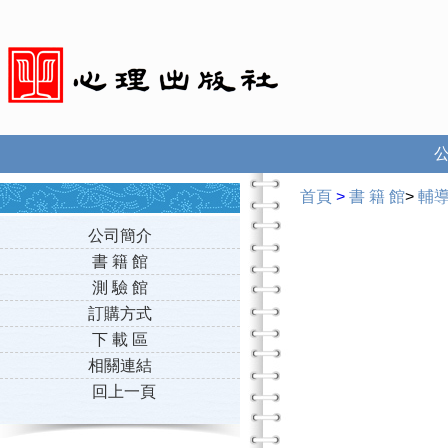
首頁
>
書 籍 館
>
輔
公司簡介
書 籍 館
測 驗 館
訂購方式
下 載 區
相關連結
回上一頁