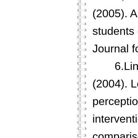
(2005). A
students
Journal f
6.Lin, C
(2004). 
perceptio
intervent
compar