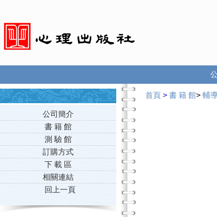
首頁
>
書 籍 館
>
輔
公司簡介
書 籍 館
測 驗 館
訂購方式
下 載 區
相關連結
回上一頁