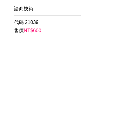
諮商技術
代碼
21039
售價
NT$
600