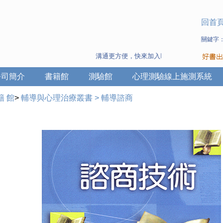
回首
關鍵字
溝通更方便，快來加入Line 與 Wechat ~
公司簡介
書籍館
測驗館
心理測驗線上施測系統
籍 館
>
輔導與心理治療叢書
>
輔導諮商