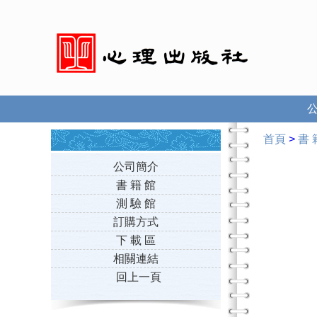
首頁
>
書 
公司簡介
書 籍 館
測 驗 館
訂購方式
下 載 區
相關連結
回上一頁