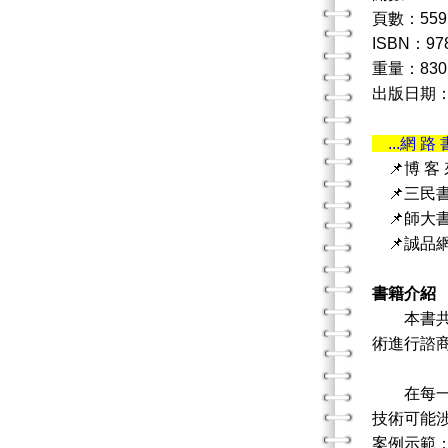
頁數：559
ISBN：978
重量：830
出版日期：
...網 路 
📌博 客
📌三民
📌師大
📌誠品
書籍介紹
本書共有
術進行諮
在每一章
技術可能
案例示範