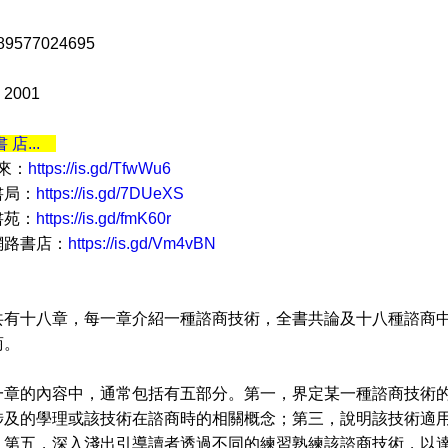
9577024695
2001
書 店...
 來：
https://is.gd/TfwWu6
書局：
https://is.gd/7DUeXS
書苑：
https://is.gd/fmK60r
網路書店：
https://is.gd/Vm4vBN
十八章，每一章介紹一種諮商技術，全書共論及十八種諮商中
商。
的內容中，通常包括有五部分。第一，界定某一種諮商技術的
涉及的學理或該技術在諮商時的相關概念；第三，說明該技術適
；第五，深入淺出引導讀者透過不同的練習熟練該諮商技術，以