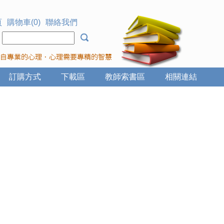
頁
購物車(0)
聯絡我們
：
訂購方式
下載區
教師索書區
相關連結