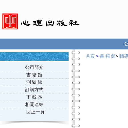
首頁
>
書 籍 館
>
輔
公司簡介
書 籍 館
測 驗 館
訂購方式
下 載 區
相關連結
回上一頁