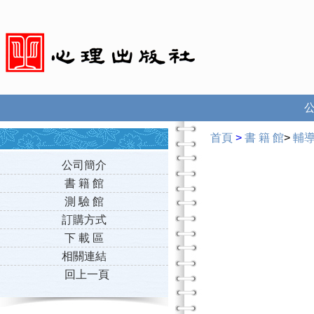
首頁
>
書 籍 館
>
輔
公司簡介
書 籍 館
測 驗 館
訂購方式
下 載 區
相關連結
回上一頁