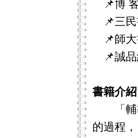
📌博 客
📌三民
📌師大
📌誠品
書籍介紹
「輔導
的過程，