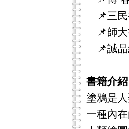
📌三民
📌師大
📌誠品
書籍介紹
塗鴉是人
一種內在