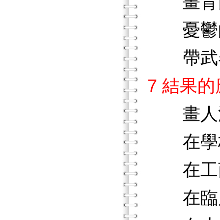
畫背
憂鬱
帶武
7 結果
畫人
在學
在工
在臨