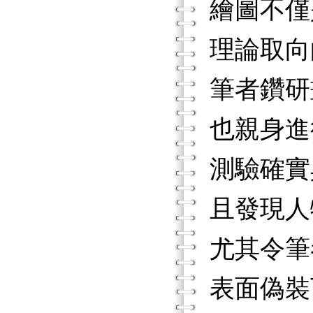
繪圖不僅
理論取向
筆者鑽研
也親身進
測驗確實
且發現人
尤其令筆
表面偽裝