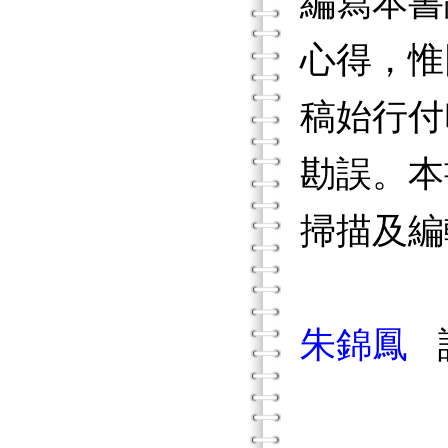
編寫本書
心得，惟
稿始行付
勘誤。本
掃描及編
朱錦鳳