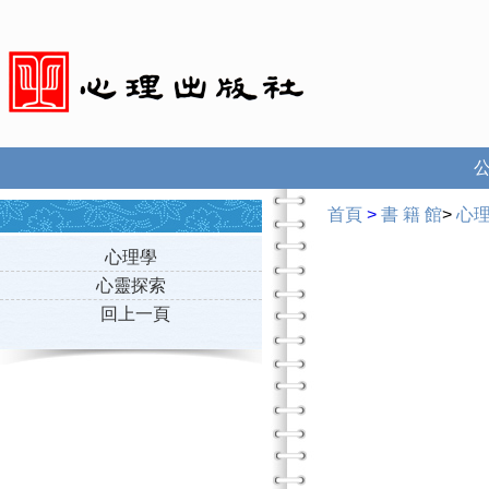
首頁
>
書 籍 館
>
心
心理學
心靈探索
回上一頁