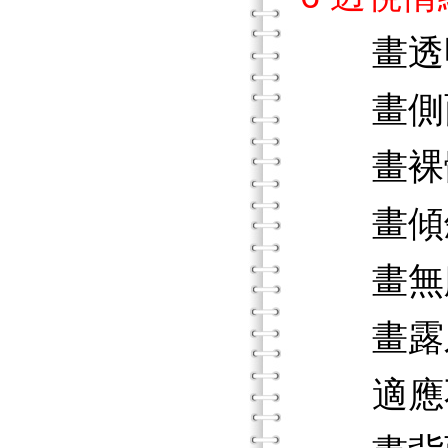
畫透
畫側
畫裸
畫傾
畫無
畫露
適應