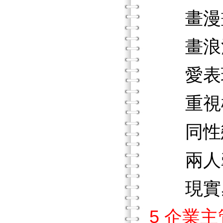
畫漫
畫浪
愛表
重視
同性
兩人
現實
5 企業