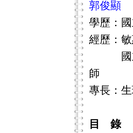
郭俊顯
學歷：國
經歷：敏
國立空
師
專長：生
目 錄