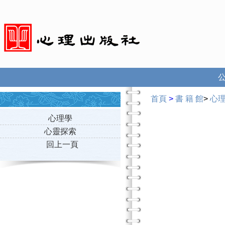
首頁
>
書 籍 館
>
心
心理學
心靈探索
回上一頁