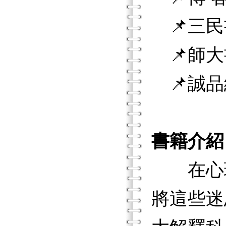
📌三民
📌師大
📌誠品
書籍介紹
在心理
將這些迷