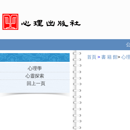
首頁
>
書 籍 館
>
心
心理學
心靈探索
回上一頁