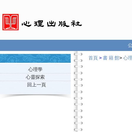
首頁
>
書 籍 館
>
心
心理學
心靈探索
回上一頁