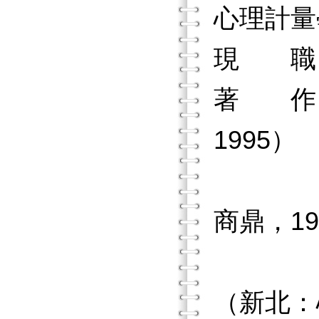
心理計量
現 職
著 作
1995）
《有意
商鼎，19
《教育
（新北：