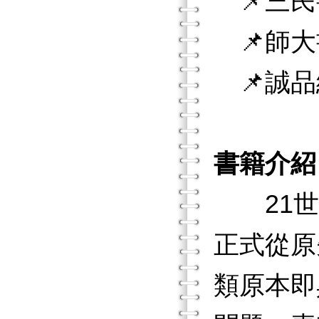
📌三民
📌師大
📌誠品
書籍介紹
21世
正式從原
類原本即