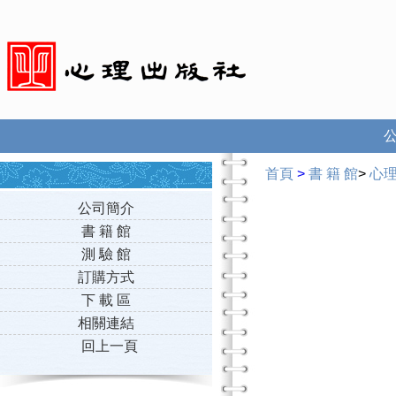
首頁
>
書 籍 館
>
心
公司簡介
書 籍 館
測 驗 館
訂購方式
下 載 區
相關連結
回上一頁