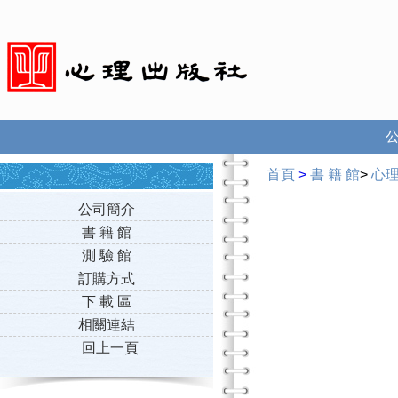
首頁
>
書 籍 館
>
心
公司簡介
書 籍 館
測 驗 館
訂購方式
下 載 區
相關連結
回上一頁