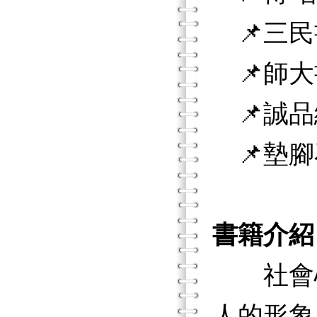
📌三民
📌師大
📌誠品
📌墊腳
書籍介紹
社會心
人的形象