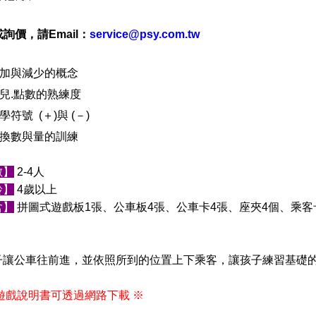
詢價，請Email：
service@psy.com.tw
加與減少的概念
兒.點數的熟練度
符號 (＋)與 (－)
換數與量的訓練
數】
2-4人
齡】
4歲以上
含】
拼圖式遊戲板1張、公車板4張、公車卡4張、座夾4個、乘客
子讓公車往前進，並依照所到的位置上下乘客，讓孩子練習基礎
遊戲說明書可透過網路下載 ※