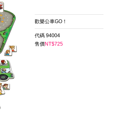
歡樂公車GO！
代碼
94004
售價
NT$
725