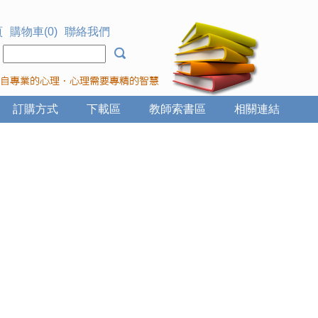
頁
購物車(0)
聯絡我們
：
訂購方式
下載區
教師索書區
相關連結