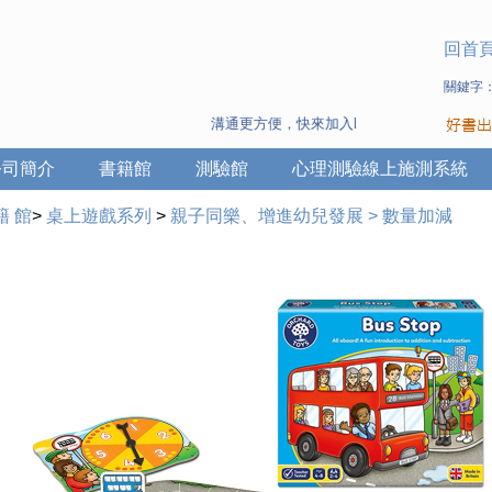
回首
關鍵字
溝通更方便，快來加入Line 與 Wechat ~
公司簡介
書籍館
測驗館
心理測驗線上施測系統
籍 館
>
桌上遊戲系列
>
親子同樂、增進幼兒發展
>
數量加減