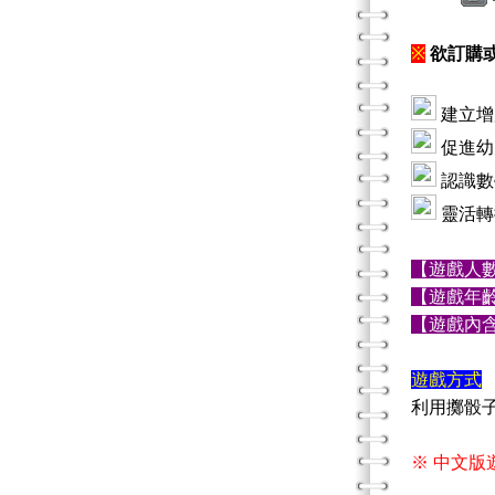
※
欲訂購或
建立增
促進幼
認識數學
靈活轉
【遊戲人
【遊戲年
【遊戲內
遊戲方式
利用擲骰
※ 中文版