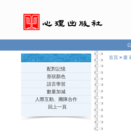
首頁
>
書 
配對記憶
形狀顏色
語言學習
數量加減
人際互動、團隊合作
回上一頁