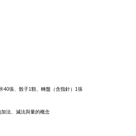
卡40張、骰子1顆、轉盤（含指針）1張
的加法、減法與量的概念