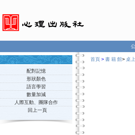
首頁
>
書 籍 館
>
桌
配對記憶
形狀顏色
語言學習
數量加減
人際互動、團隊合作
回上一頁