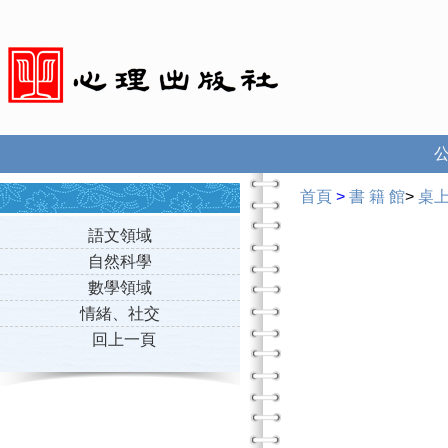
首頁
>
書 籍 館
>
桌
語文領域
自然科學
數學領域
情緒、社交
回上一頁