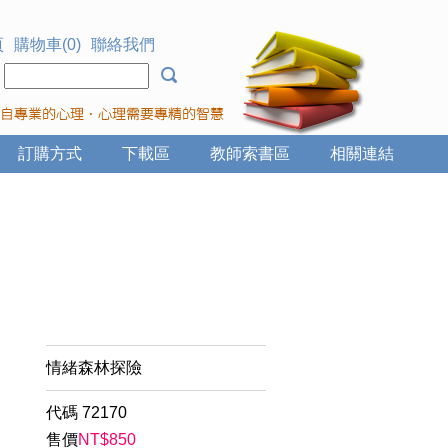
頁
購物車(0)
聯絡我們
：
訂購方式
下載區
教師索書區
相關連結
情緒森林探險
代碼
72170
售價
NT$
850