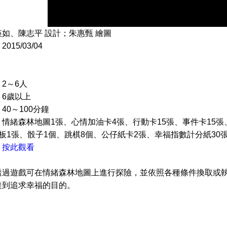
如、陳志平 設計；朱惠甄 繪圖
15/03/04
2～6人
：6歲以上
40～100分鐘
情緒森林地圖1張、心情加油卡4張、行動卡15張、事件卡15張
板1張、骰子1個、跳棋8個、公仔紙卡2張、幸福指數計分紙30
：
按此觀看
透過遊戲可在情緒森林地圖上進行探險，並依照各種條件換取或
達到追求幸福的目的。