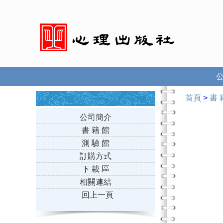
首頁
>
書 
公司簡介
書 籍 館
測 驗 館
訂購方式
下 載 區
相關連結
回上一頁