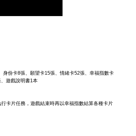
、身份卡8張、願望卡15張、情緒卡52張、幸福指數卡
張、遊戲說明書1本
執行卡片任務，遊戲結束時再以幸福指數結算各種卡片