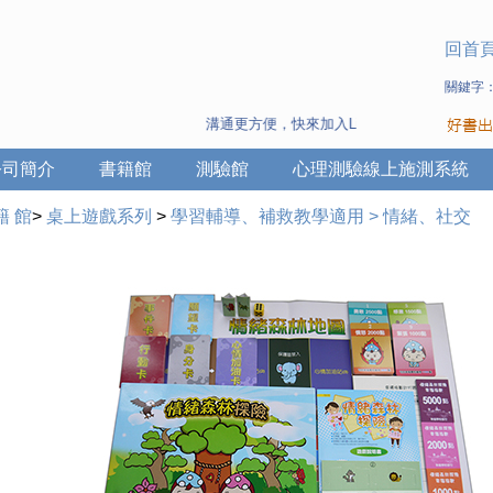
回首
關鍵字
溝通更方便，快來加入Line 與 Wechat ~
公司簡介
書籍館
測驗館
心理測驗線上施測系統
籍 館
>
桌上遊戲系列
>
學習輔導、補救教學適用
>
情緒、社交