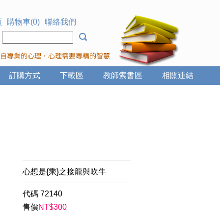
頁
購物車(0)
聯絡我們
：
訂購方式
下載區
教師索書區
相關連結
心想是{乘}之接龍與吹牛
代碼
72140
售價
NT$
300