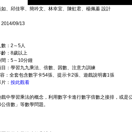
瑛如、邱佳寧、簡吟文、林幸宜、陳虹君、楊佩蓁 設計
14/09/13
：2～5人
：8歲以上
：5～10分鐘
：學習九九乘法、倍數、因數、注意力訓練
：全套包含數字卡54張、提示卡2張、遊戲說明書1張
片：
按此觀看
遊戲中學習乘法的概念，利用數字卡進行數字倍數之接排，或是
和公倍數」等數學問題。