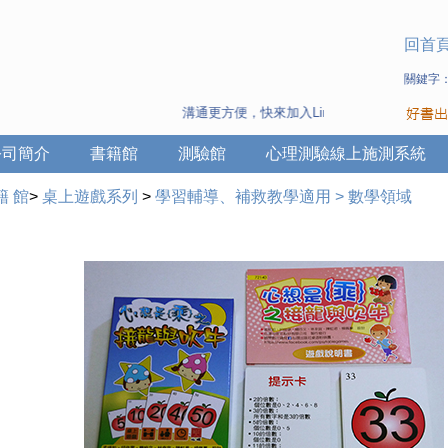
回首
關鍵字
溝通更方便，快來加入Line 與 Wechat ~
公司簡介
書籍館
測驗館
心理測驗線上施測系統
籍 館
>
桌上遊戲系列
>
學習輔導、補救教學適用
>
數學領域