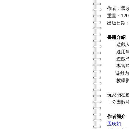
作者：孟
重量：120
出版日期：20
書籍介紹
遊戲人數
適用年齡
遊戲時間
學習項目
遊戲內容
教學影
玩家能在
「公因數
作者簡介
孟瑛如