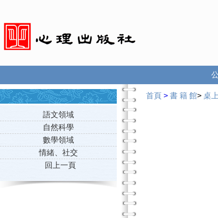
首頁
>
書 籍 館
>
桌
語文領域
自然科學
數學領域
情緒、社交
回上一頁