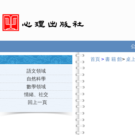
首頁
>
書 籍 館
>
桌
語文領域
自然科學
數學領域
情緒、社交
回上一頁