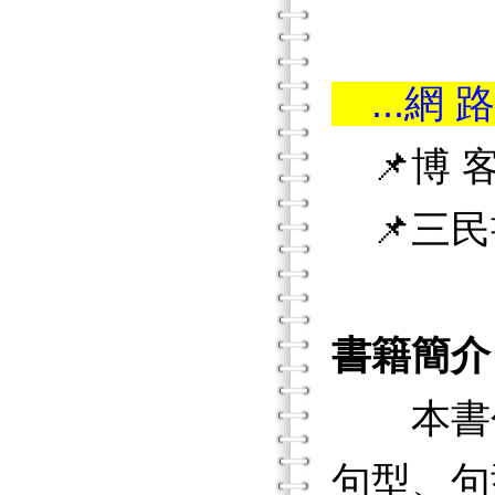
...網 路
📌博 客
📌三民
書籍簡介
本書包
句型、句