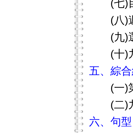
(七)
(八)
(九)
(十)
五、綜合
(一)
(二)
六、句型