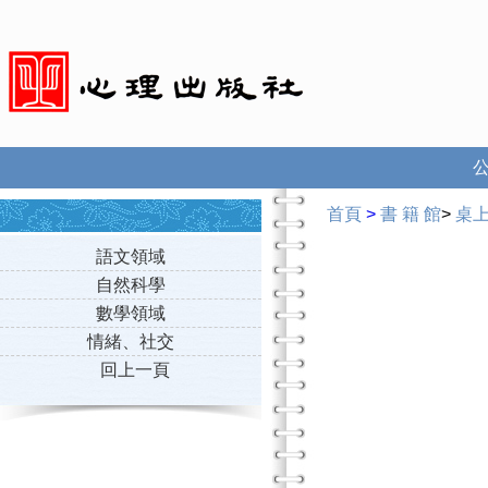
首頁
>
書 籍 館
>
桌
語文領域
自然科學
數學領域
情緒、社交
回上一頁