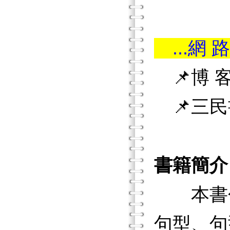
...網 路
📌博 客
📌三民
書籍簡介
本書包
句型、句