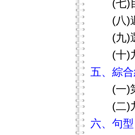
(七)
(八)
(九)
(十)
五、綜合
(一)
(二)
六、句型