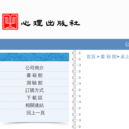
首頁
>
書 籍 館
>
桌
公司簡介
書 籍 館
測 驗 館
訂購方式
下 載 區
相關連結
回上一頁