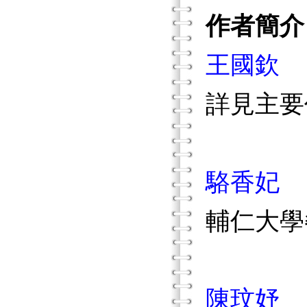
作者簡介
王國欽
詳見主要
駱香妃
輔仁大學
陳玟妤