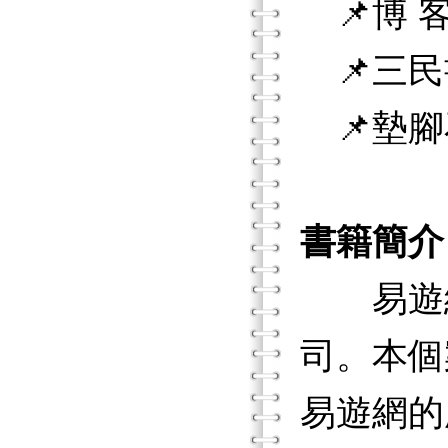
📌博 客
📌三民
📌墊腳
書籍簡介
易遊網（
司。本個
易遊網的