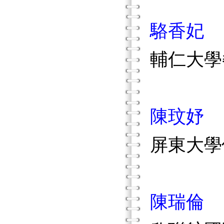
駱香妃
輔仁大學
陳玟妤
屏東大學
陳瑞倫