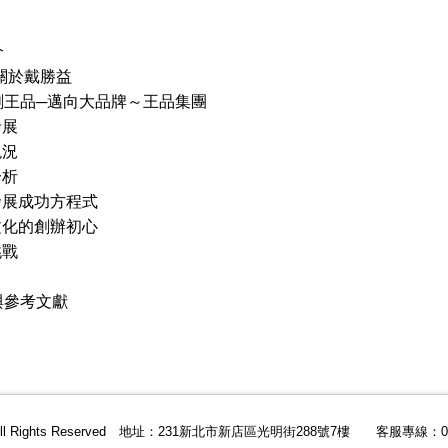
介
關於戴勝益
創王品─邁向大品牌～王品集團
發展
現況
分析
發展成功方程式
文化的創辦初心
挑戰
與參考文獻
All Rights Reserved 地址：231新北市新店區光明街288號7樓 客服專線：02-2