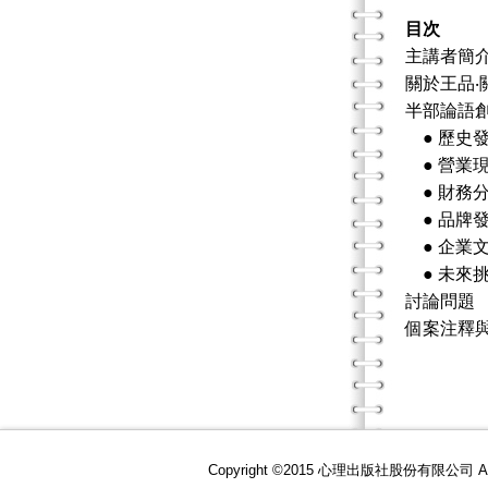
目次
主講者簡
關於王品‧
半部論語
●
歷史
●
營業
●
財務
●
品牌
●
企業
●
未來
討論問題
個案注釋
Copyright ©2015 心理出版社股份有限公司 