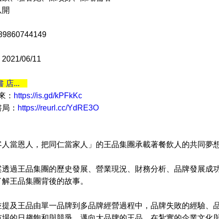
八開
9860744149
21/06/11
書 店...
 來：
https://is.gd/kPFkKc
書局：
https://reurl.cc/YdRE3O
當恩人，把同仁當家人」的王品集團承載著餐飲人的共同夢想
過王品集團的歷史發展、營業現況、財務分析、品牌發展成功
了解王品集團背後的故事。
及王品由單一品牌到多品牌經營過程中，品牌失敗的經驗、品
市場的日趨飽和與競爭，邁向大品牌的王品，在紮實的企業文化