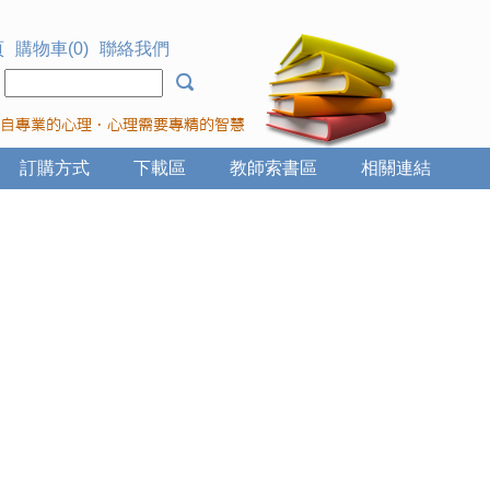
頁
購物車(0)
聯絡我們
：
訂購方式
下載區
教師索書區
相關連結