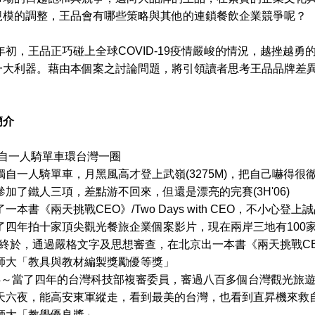
規模的調整，王品會有哪些策略與其他的連鎖餐飲企業競爭呢？
初，王品正巧碰上全球COVID-19疫情嚴峻的情況，越挫越勇
一大利器。藉由本個案之討論問題，將引領讀者思考王品品牌差異性
簡介
～獨自一人騎單車環台灣一圈
又獨自一人騎單車，月黑風高才登上武嶺(3275M)，把自己嚇得很
去參加了鐵人三項，差點游不回來，但還是漂亮的完賽(3H'06)
了一本書《兩天挑戰CEO》/Two Days with CEO，不小心登
花了四年拍十家頂尖觀光餐旅企業個案影片，現在兩岸三地有100
10～終於，通過嚴格文字及思想審查，在北京出一本書《兩天挑戰
獲師大「教具與教材編製獎勵優等獎」
2014～當了四年的台灣科技部複審委員，審過八百多個台灣觀光旅
～七天六夜，能高安東軍縱走，看到最美的台灣，也看到直昇機來救
獲師大「教學優良獎」