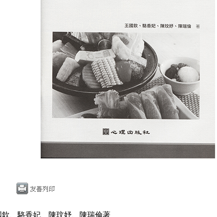
國欽、駱香妃、陳玟妤、陳瑞倫著