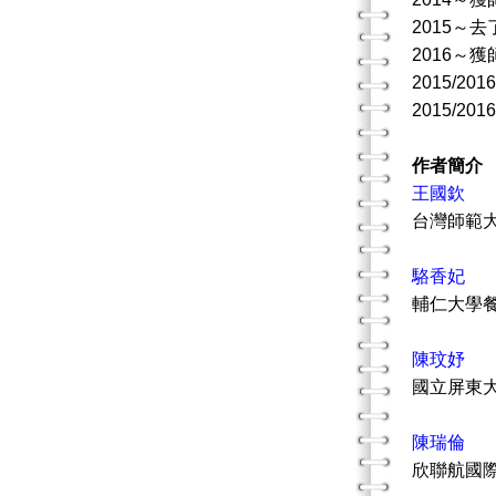
2015～去
2016～
2015/
2015/
作者簡介
王國欽
台灣師範
駱香妃
輔仁大學
陳玟妤
國立屏東
陳瑞倫
欣聯航國