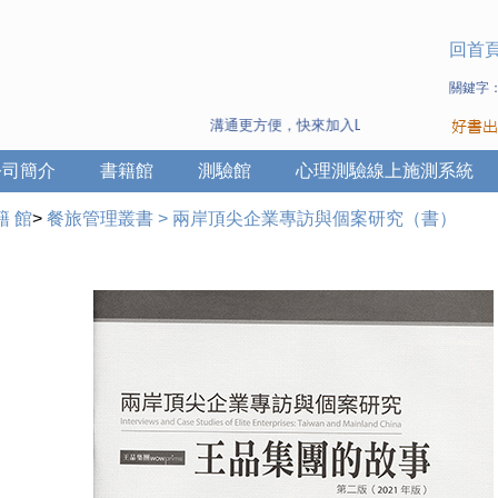
回首
關鍵字
溝通更方便，快來加入Line 與 Wechat ~
公司簡介
書籍館
測驗館
心理測驗線上施測系統
籍 館
>
餐旅管理叢書
>
兩岸頂尖企業專訪與個案研究（書）