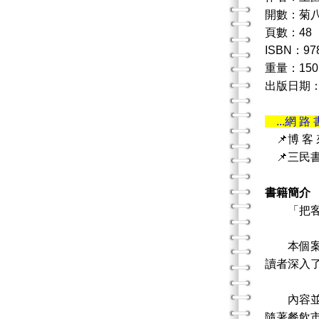
開數：菊
頁數：48
ISBN：978
重量：150
出版日期：20
...網 路 
📌博 客
📌三民
書籍簡介
「把客人
本個案透
讀者深入
內容並提
隨著餐飲