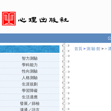
首頁
>
測 驗 館
>
>
智力測驗
學科能力
性向測驗
人格測驗
生涯規劃
學習障礙
生活適應
發展／篩檢
溝通／語言