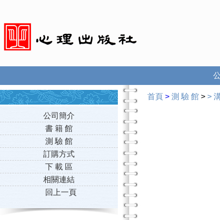
首頁
>
測 驗 館
>
>
公司簡介
書 籍 館
測 驗 館
訂購方式
下 載 區
相關連結
回上一頁