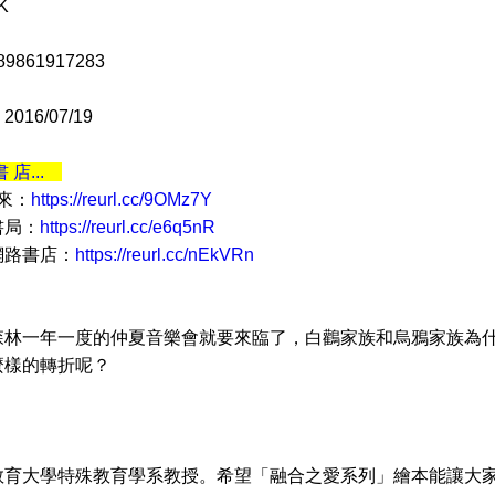
K
9861917283
16/07/19
書 店...
 來：
https://reurl.cc/9OMz7Y
書局：
https://reurl.cc/e6q5nR
網路書店：
https://reurl.cc/nEkVRn
一年一度的仲夏音樂會就要來臨了，白鸛家族和烏鴉家族為什
麼樣的轉折呢？
大學特殊教育學系教授。希望「融合之愛系列」繪本能讓大家