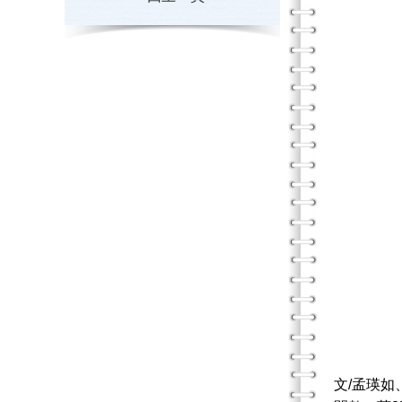
文/孟瑛如