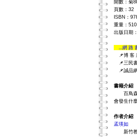
開數：菊8
頁數：32
ISBN：978
重量：510
出版日期：20
...網 路 
📌博 客
📌三民
📌誠品
書籍介紹
百鳥森林
會發生什
作者介紹
孟瑛如
新竹教育