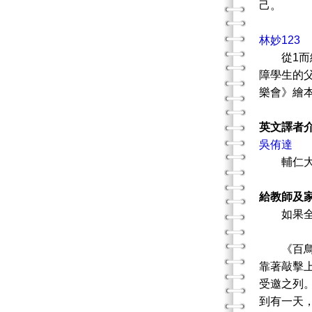
己。
林妙123
從1而終
障學生的
樂會》繪
英文譯者
吳侑達
輔仁大學
給教師及
如果全世
《百鳥森
靠著敲擊
受邀之列
到有一天