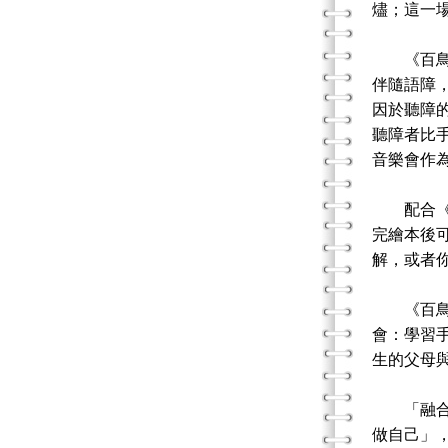
燼；這一
《百鳥森
伴隨語障
因於聽障
聽障者比
音樂會作
配合《百
完繪本後可
解，或者
《百鳥森
會：學習
生的父母
「融合之
做自己」