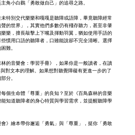
亮主角小白鸛「勇敢做自己」的追尋之路。
未特別交代樂樂和嘎嘎是聽障或語障，畢竟聽障經常
無聲的世界」，其實他們多數仍有殘存聽力，甚至非肇
鸛樂樂，擅長敲擊上下嘴及揮動羽翼，猶如使用手語的
有些慣用口語的聽障者，口雖能說卻不完全清晰。選擇
的困難。
林的音樂會：學習手冊》，如果你是一般讀者，在讀
結構與對文本的理解。如果想對聽覺障礙有更進一步的了
續部分。
每個生命體「尊重」的良知？至於《百鳥森林的音樂
儕能知道聽障者的身心特質與學習需求，並提醒聽障學
會》繪本帶你邂逅「勇氣」與「尊重」，挺你「勇敢