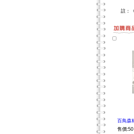
註：《百
百鳥森
售價:50