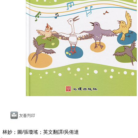
、林妙；圖/張瓊瑤；英文翻譯/吳侑達