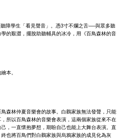
聽障學生「看見聲音」。憑3寸不爛之舌──與眾多聽
力學的艱澀，擺脫助聽輔具的冰冷，用《百鳥森林的音
的繪本。
？
鳥森林仲夏音樂會的故事。白鸛家族無法發聲，只能
耳，所以百鳥森林的音樂會表演，這兩個家族從來不在
自己，一直懷抱夢想，期盼自己也能上大舞台表演。直
，終也將百鳥們對白鸛家族與烏鴉家族的成見化為灰