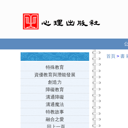
首頁
>
書 
特殊教育
資優教育與潛能發展
創造力
障礙教育
溝通障礙
溝通魔法
特教故事
融合之愛
回上一頁