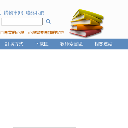
頁
購物車(0)
聯絡我們
：
訂購方式
下載區
教師索書區
相關連結