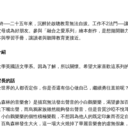
──二十五年來，沉醉於啟聰教育無法自拔。工作不2法門──讓
父母成為好朋友。參與「融合之愛系列」繪本創作，是想拋開聽
本與學習手冊，讓讀者與聽障教育更接近。
介紹
英國語文學系。因為了解，所以關懷。希望大家喜歡這系列
家長的話
界的人都否定你，你是否還有信心做自己，繼續勇往直前呢
林的音樂會》是描寫無法發出聲音的小白鸛樂樂，渴望參加百
上下嘴出聲，而烏鴉家族雖然能夠發出聲音，但是音質沙啞不悅
。小白鸛樂樂的個性積極樂觀，不想因為他人的既定印象而否定
，百鳥森林發生大火，這一場大火燒掉了華麗音樂會的虛無假象