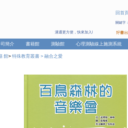
回首
關鍵字
溝通更方便，快來加入Line 與 Wechat ~
公司簡介
書籍館
測驗館
心理測驗線上施測系統
籍 館
>
特殊教育叢書
>
融合之愛