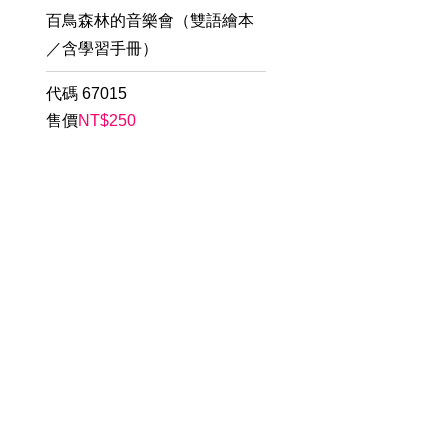
百鳥森林的音樂會（雙語繪本
／含學習手冊）
代碼
67015
售價
NT$
250