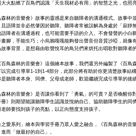
場大火點燃了百鳥們認識「天生我材必有用」的智慧之光，也照
林的音樂會》故事的靈感是來自聽障者的溝通模式。故事中並
，且語障並非必然肇因於聽障。聽障者常被誤解為身處於「寂靜
的語障者在溝通過程，也可能需要手語的介入。不會發聲的小白
手畫腳，手能生巧；小烏鴉嘎嘎能夠發出聲音但音質沙啞，就像
為故事背景，是想藉由歌聲悅耳的鳥兒們來烘托出唱歌對聽障者
鳥森林的音樂會》這個繪本故事，我們還另外編製了《百鳥森
以完成引導單1-1到1-4部分，此部分將有助於你更清楚故事
你是聽障者本身、同儕、父母或老師，歡迎繼續完成引導單的後
林的音樂會》是否讓你看到了「勇氣」的可貴？是否喚醒你對
手冊》則期望能讓聽障學生認識並悅納自己、協助聽障學生的同
與老師要找到孩子的亮點，以正向態度支持孩子。
愛系列」繪本與學習手冊乃眾人愛之融合，《百鳥森林的音樂
，進而「做最好的自己」。