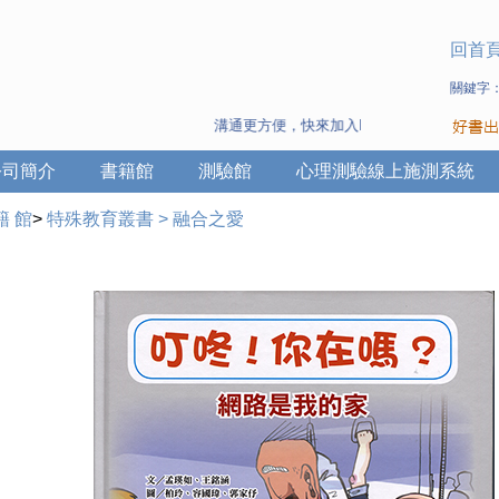
回首
關鍵字
溝通更方便，快來加入Line 與 Wechat ~
公司簡介
書籍館
測驗館
心理測驗線上施測系統
籍 館
>
特殊教育叢書
>
融合之愛