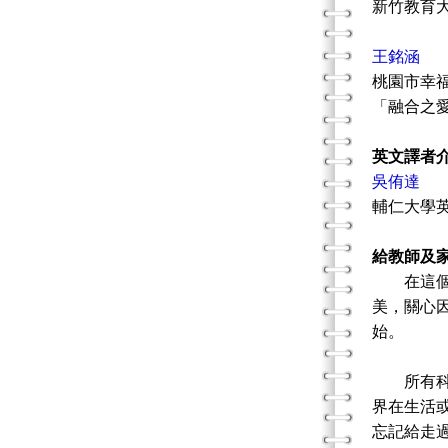
新竹教育
王銘涵
桃園市幸
「融合之
英文譯者
吳侑達
輔仁大學
給教師及
在這個3
美，關心
始。
所有科技
界在生活
忘記給走