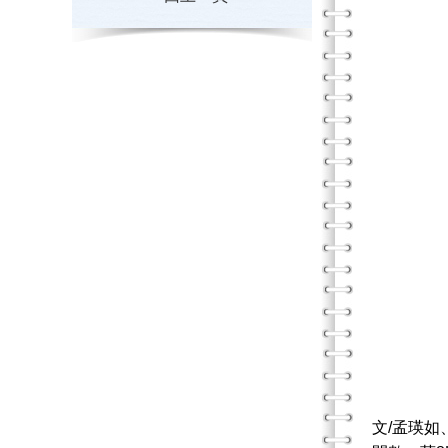
文/孟瑛如