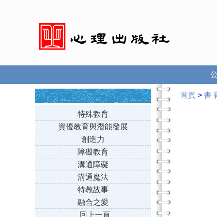
首頁
>
書 
特殊教育
資優教育與潛能發展
創造力
障礙教育
溝通障礙
溝通魔法
特教故事
融合之愛
回上一頁