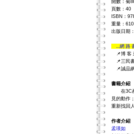
開數：菊8
頁數：40
ISBN：978
重量：610
出版日期：20
...網 路 
📌博 客
📌三民
📌誠品
書籍介紹
在3C產
見的動作
重新找回
作者介紹
孟瑛如