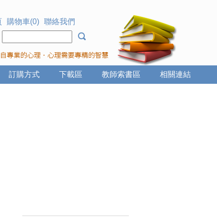
頁
購物車(0)
聯絡我們
：
訂購方式
下載區
教師索書區
相關連結