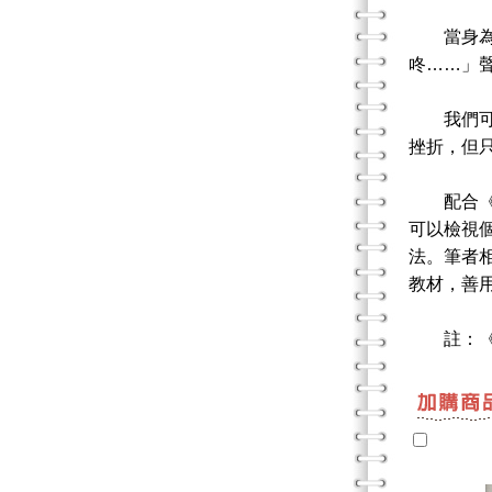
當身為師
咚……」
我們可以
挫折，但
配合《叮
可以檢視
法。筆者
教材，善
註：《叮