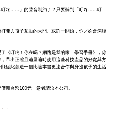
叮咚……」的聲音制約了？只要聽到「叮咚……叮
打開與孩子互動的大門。或許一開始，你／妳會滿腹
了《叮咚！你在嗎？網路是我的家：學習手冊》，你
導，帶出正確且適量適時使用這些科技產品的好處與方
必能從此創造一個比這本書更適合你與身邊孩子的生活
新台幣100元，意者請洽本公司。