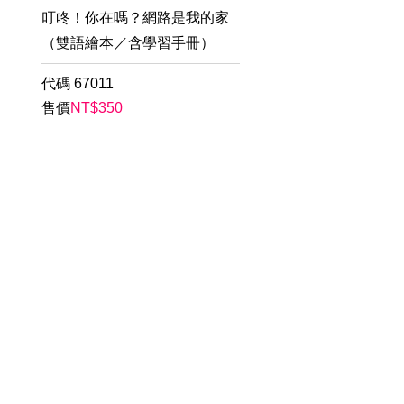
叮咚！你在嗎？網路是我的家
（雙語繪本／含學習手冊）
代碼
67011
售價
NT$
350