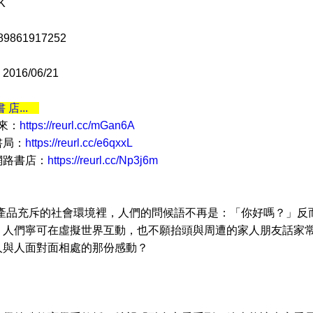
K
9861917252
16/06/21
書 店...
 來：
https://reurl.cc/mGan6A
書局：
https://reurl.cc/e6qxxL
網路書店：
https://reurl.cc/Np3j6m
品充斥的社會環境裡，人們的問候語不再是：「你好嗎？」反
；人們寧可在虛擬世界互動，也不願抬頭與周遭的家人朋友話家
人與人面對面相處的那份感動？