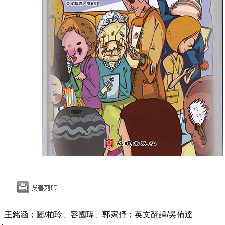
、王銘涵；圖/柏玲、容國瑋、郭家伃；英文翻譯/吳侑達