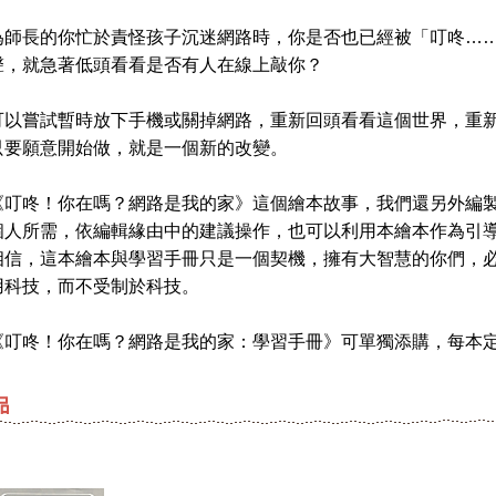
長的你忙於責怪孩子沉迷網路時，你是否也已經被「叮咚……
聲，就急著低頭看看是否有人在線上敲你？
嘗試暫時放下手機或關掉網路，重新回頭看看這個世界，重新
只要願意開始做，就是一個新的改變。
咚！你在嗎？網路是我的家》這個繪本故事，我們還另外編製
個人所需，依編輯緣由中的建議操作，也可以利用本繪本作為引
相信，這本繪本與學習手冊只是一個契機，擁有大智慧的你們，
用科技，而不受制於科技。
咚！你在嗎？網路是我的家：學習手冊》可單獨添購，每本定價