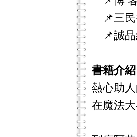
📌博 客
📌三民
📌誠品
書籍介紹
熱心助人
在魔法大