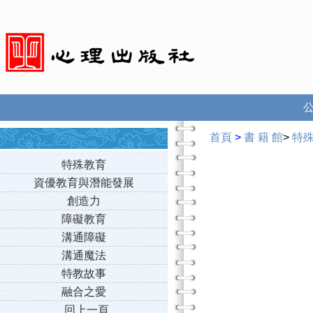
首頁
>
書 籍 館
>
特
特殊教育
資優教育與潛能發展
創造力
障礙教育
溝通障礙
溝通魔法
特教故事
融合之愛
回上一頁