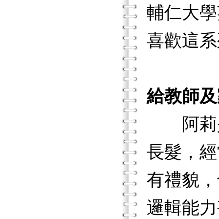
輔仁大學
喜歡這系
給教師及
阿莉是
長髮，經
有禮貌，
邏輯能力