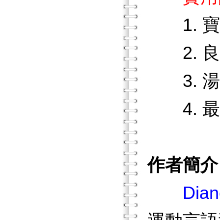
1. 寶
2. 良
3. 湯
4. 最
作者簡介
Dian