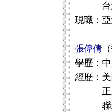
台灣聽
現職：亞
張偉倩
（
學歷：中
經歷：美
正風復
聯新國