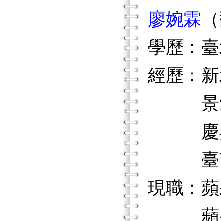
廖婉霖
（
學歷：臺
經歷：新
景愛復
慶昇醫
臺南市
現職：蘋
蘋果樹