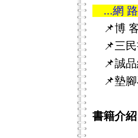
...網 路
📌
博 
📌三民
📌
誠品
📌墊腳
書籍介紹