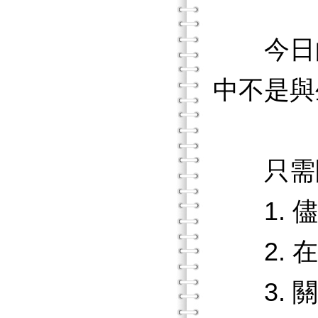
今日的
中不是與
只需問
1. 儘
2. 在
3. 關