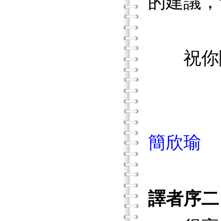
的建議，
祝你閱
簡欣瑜
譯者序二