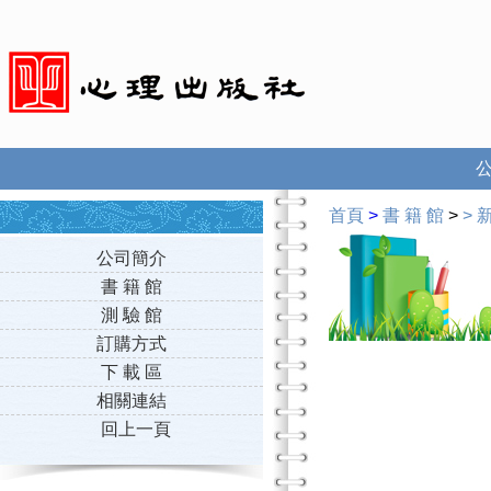
首頁
>
書 籍 館
>
>
新
公司簡介
書 籍 館
測 驗 館
訂購方式
下 載 區
相關連結
回上一頁