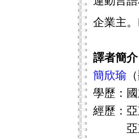
運動言語
企業主。D
譯者簡介
簡欣瑜
（
學歷：國
經歷：亞
亞東紀