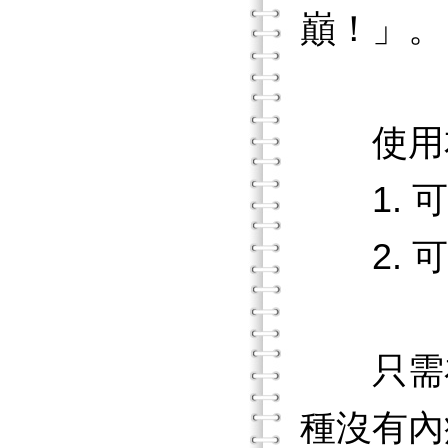
巔！」。
使用本
1. 可
2. 可
只需在
種沒有內