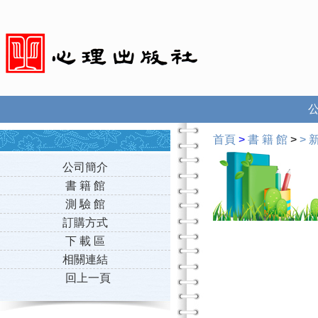
首頁
>
書 籍 館
>
>
新
公司簡介
書 籍 館
測 驗 館
訂購方式
下 載 區
相關連結
回上一頁