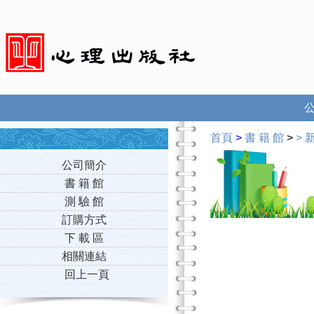
首頁
>
書 籍 館
>
>
新
公司簡介
書 籍 館
測 驗 館
訂購方式
下 載 區
相關連結
回上一頁