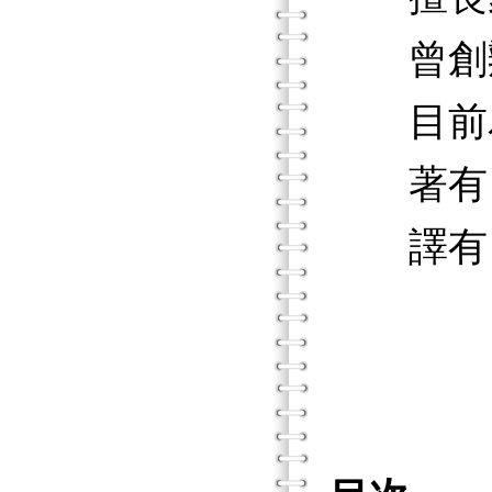
曾創辦
目前為
著有《
譯有《
《伴侶
（以