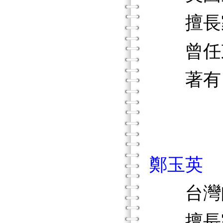
擅長家
曾任東
著有《
《暴力
鄭玉英
台灣師
擅長家