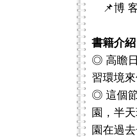
📌博 客
書籍介紹
◎ 高瞻
習環境來
◎ 這個
園，半天
園在過去