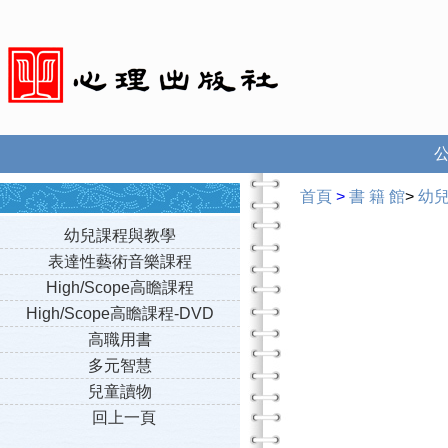
首頁
>
書 籍 館
>
幼
幼兒課程與教學
表達性藝術音樂課程
High/Scope高瞻課程
High/Scope高瞻課程-DVD
高職用書
多元智慧
兒童讀物
回上一頁