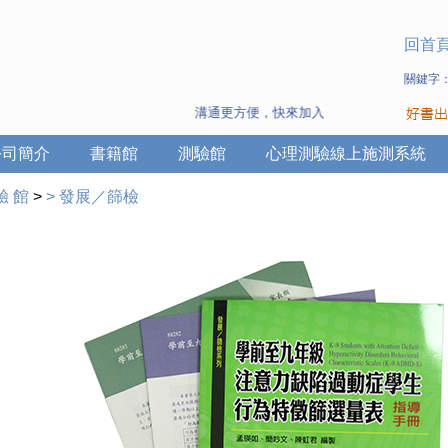
回首
關鍵字
溝通更方便，快來加入Line 與 Wechat ~
公司簡介
書籍館
測驗館
心理測驗線上施測系統
驗 館
>
>
發展／篩檢