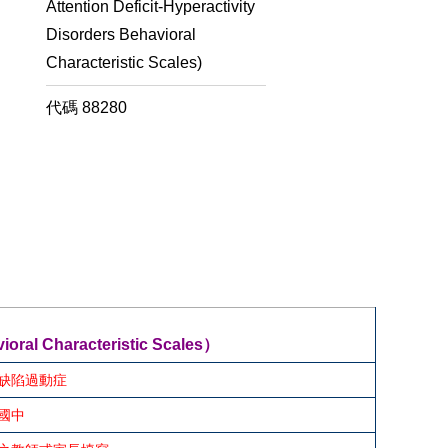
Attention Deficit-Hyperactivity
Disorders Behavioral
Characteristic Scales)
代碼
88280
ioral Characteristic Scales）
缺陷過動症
國中