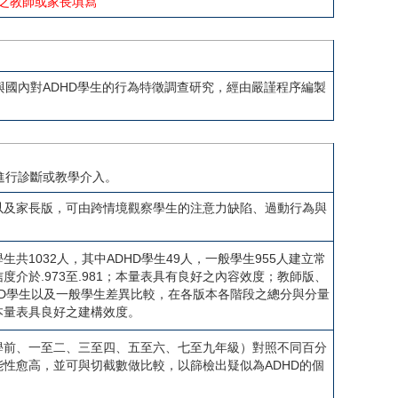
之教師或家長填寫
與國內對ADHD學生的行為特徵調查研究，經由嚴謹程序編製
進行診斷或教學介入。
以及家長版，可由跨情境觀察學生的注意力缺陷、過動行為與
1032人，其中ADHD學生49人，一般學生955人建立常
介於.973至.981；本量表具有良好之內容效度；教師版、
HD學生以及一般學生差異比較，在各版本各階段之總分與分量
本量表具良好之建構效度。
學前、一至二、三至四、五至六、七至九年級）對照不同百分
性愈高，並可與切截數做比較，以篩檢出疑似為ADHD的個