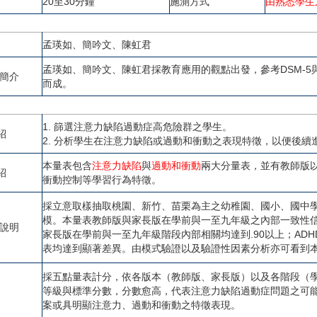
20至30分鐘
施測方式
由熟悉學生
孟瑛如、簡吟文、陳虹君
孟瑛如、簡吟文、陳虹君採教育應用的觀點出發，參考DSM-5
者簡介
而成。
1. 篩選注意力缺陷過動症高危險群之學生。
紹
2. 分析學生在注意力缺陷或過動和衝動之表現特徵，以便後續
本量表包含
注意力缺陷
與
過動和衝動
兩大分量表，並有教師版
紹
衝動控制等學習行為特徵。
採立意取樣抽取桃園、新竹、苗栗為主之幼稚園、國小、國中學生共
模。本量表教師版與家長版在學前與一至九年級之內部一致性信度
度說明
家長版在學前與一至九年級階段內部相關均達到.90以上；AD
表均達到顯著差異。由模式驗證以及驗證性因素分析亦可看到
採五點量表計分，依各版本（教師版、家長版）以及各階段（
等級與標準分數，分數愈高，代表注意力缺陷過動症問題之可能
案或具明顯注意力、過動和衝動之特徵表現。