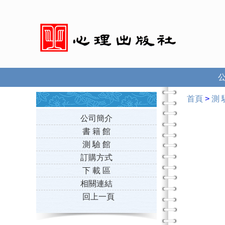
首頁
>
測 
公司簡介
書 籍 館
測 驗 館
訂購方式
下 載 區
相關連結
回上一頁