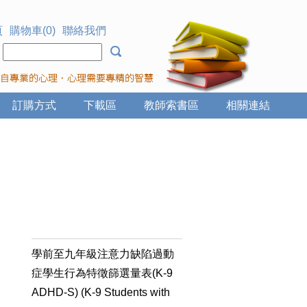
頁
購物車(0)
聯絡我們
：
訂購方式
下載區
教師索書區
相關連結
學前至九年級注意力缺陷過動
症學生行為特徵篩選量表(K-9
ADHD-S) (K-9 Students with