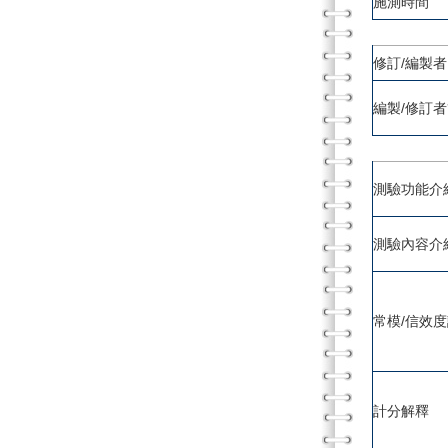
施測時間
修訂/編製者
編製/修訂
測驗功能介
測驗內容介
常模/信效
計分解釋