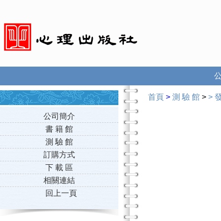
首頁
>
測 驗 館
>
>
公司簡介
書 籍 館
測 驗 館
訂購方式
下 載 區
相關連結
回上一頁