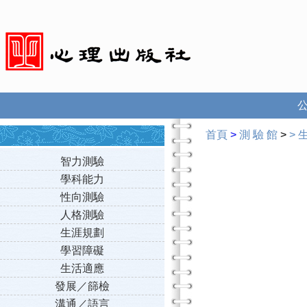
首頁
>
測 驗 館
>
>
智力測驗
學科能力
性向測驗
人格測驗
生涯規劃
學習障礙
生活適應
發展／篩檢
溝通／語言